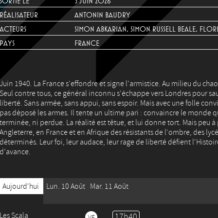
SORTIE LE
3 JUIN 2026
RÉALISATEUR
ANTONIN BAUDRY
ACTEURS
SIMON ABKARIAN, SIMON RUSSELL BEALE, FLORI
PAYS
FRANCE
Juin 1940. La France s'effondre et signe l’armistice. Au milieu du ch
Seul contre tous, ce général inconnu s'échappe vers Londres pour sauve
liberté. Sans armée, sans appui, sans espoir. Mais avec une folle convi
pas déposé les armes. Il tente un ultime pari : convaincre le monde qu
terminée, ni perdue. La réalité est têtue, et lui donne tort. Mais peu à
Angleterre, en France et en Afrique des résistants de l'ombre, des lyc
déterminés. Leur foi, leur audace, leur rage de liberté défient l'Histoi
d’avance.
Aujourd'hui
Lun. 10 Août
Mar. 11 Août
Les Scala
17h40
VF