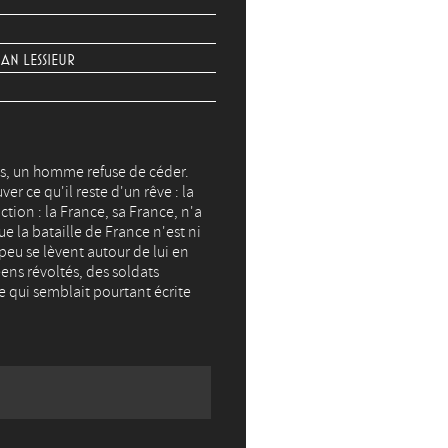
AN LESSIEUR
aos, un homme refuse de céder.
r ce qu'il reste d'un rêve : la
ction : la France, sa France, n'a
e la bataille de France n'est ni
 peu se lèvent autour de lui en
éens révoltés, des soldats
re qui semblait pourtant écrite