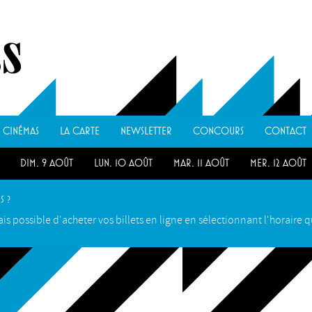
CINÉMAS
LA CARTE
NEWSLETTER
CONCOURS
CONTACT
dim. 9 août
lun. 10 août
mar. 11 août
mer. 12 août
t
dim. 16 août
mar. 18 août
jeu. 20 août
mer. 26 aoû
s ?
ais possible d'acheter vos billets en ligne en sélectionnant l'horaire 
mer. 9 sept.
jeu. 17 sept.
mar. 27 oct.
lun. 2 nov.
.
lun. 28 déc.
mer. 3 févr.
mar. 23 févr.
lun. 8 mars
jeu. 22 avril
lun. 3 mai
mer. 5 mai
lun. 24 mai
lun.