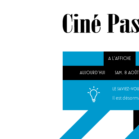
A L'AFFICHE
aujourd'hui
sam. 8 août
ven. 14 aoû
Le saviez-vou
Il est désorm
dim. 6 sept.
lun. 30 nov
lun. 5 avril