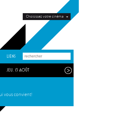
Choisissez votre cinéma
LIENS
jeu. 13 août
t
jeu. 3 sept.
qui vous convient!
mar. 10 nov.
mar. 23 mars
 7 juin